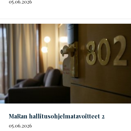
05.06.2026
MaRan
hal­li­tus­oh­jel­ma­ta­voit­teet
2
05.06.2026