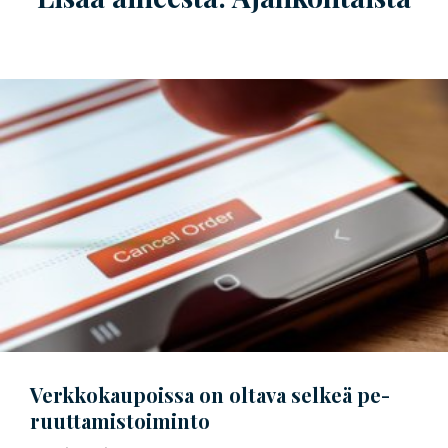
Verkkokaupoissa on oltava selkeä
pe­
ruut­ta­mis­toi­min­to