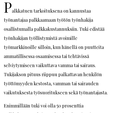
P
alkkatuen tarkoituksena on kannustaa
työnantajaa palkkaamaan työtön työnhakija
osallistumalla palkkakustannuksiin. Tuki edistää
työnhakijan työllistymistä avoimille
työmarkkinoille silloin, kun hänellä on puutteita
ammatillisessa osaamisessa tai tehtävissä
selviytymiseen vaikuttava vamma tai sairaus.
Tukijakson pituus riippuu palkattavan henkilön
työttömyyden kestosta, vamman tai sairauden
vaikutuksesta työsuoritukseen sekä työnantajasta.
Enimmillään tuki voi olla 50 prosenttia