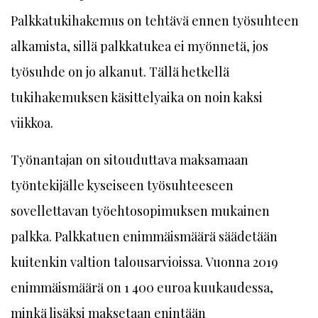
Palkkatukihakemus on tehtävä ennen työsuhteen
alkamista, sillä palkkatukea ei myönnetä, jos
työsuhde on jo alkanut. Tällä hetkellä
tukihakemuksen käsittelyaika on noin kaksi
viikkoa.
Työnantajan on sitouduttava maksamaan
työntekijälle kyseiseen työsuhteeseen
sovellettavan työehtosopimuksen mukainen
palkka. Palkkatuen enimmäismäärä säädetään
kuitenkin valtion talousarvioissa. Vuonna 2019
enimmäismäärä on 1 400 euroa kuukaudessa,
minkä lisäksi maksetaan enintään