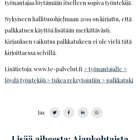
työnantajaa löytämään itselleen sopiva työntekijä.
Nykyiseen hallitusohjelmaan 2019 on kirjattu, että
palkkatuen käyttöä lisätään merkittävästi.
Kirjauksen vaikutus palkkatukeen ei ole vielä tätä
kirjoittaessa selvillä.
Lisätietoja: www.te-palvelut.fi
> työnantajalle >
löydä työntekijä > tukea rekrytointiin > palkkatuki
Jaa
Lisää aiheesta: Ajankohtaista