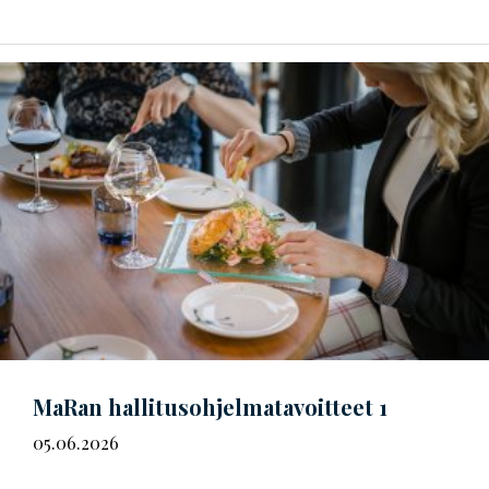
MaRan
hal­li­tus­oh­jel­ma­ta­voit­teet
1
05.06.2026