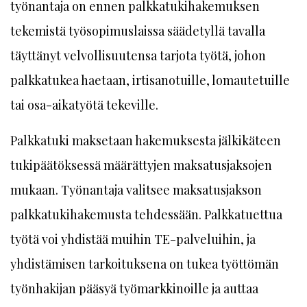
työnantaja on ennen palkkatukihakemuksen
tekemistä työsopimuslaissa säädetyllä tavalla
täyttänyt velvollisuutensa tarjota työtä, johon
palkkatukea haetaan, irtisanotuille, lomautetuille
tai osa-aikatyötä tekeville.
Palkkatuki maksetaan hakemuksesta jälkikäteen
tukipäätöksessä määrättyjen maksatusjaksojen
mukaan. Työnantaja valitsee maksatusjakson
palkkatukihakemusta tehdessään. Palkkatuettua
työtä voi yhdistää muihin TE-palveluihin, ja
yhdistämisen tarkoituksena on tukea työttömän
työnhakijan pääsyä työmarkkinoille ja auttaa