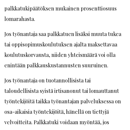
palkkatukipäätöksen mukainen prosenttiosuus
lomarahasta.
Jos työnantaja saa palkkatuen lisäksi muuta tukea
tai oppisopimuskoulutuksen ajalta maksettavaa
koulutuskorvausta, niiden yhteismäärä voi olla
enintään palkkauskustannusten suuruinen.
Jos työnantaja on tuotannollisista tai
taloudellisista syistä irtisanonut tai lomauttanut
työntekijöitä taikka työnantajan palveluksessa on
osa-aikaisia työntekijöitä, hänellä on tiettyjä
velvoitteita. Palkkatuki voidaan myöntää, jos