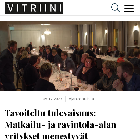
05.12.2023
Ajankohtaista
Tavoiteltu tulevaisuus:
Matkailu- ja ravintola-alan
yritykset menestyvät