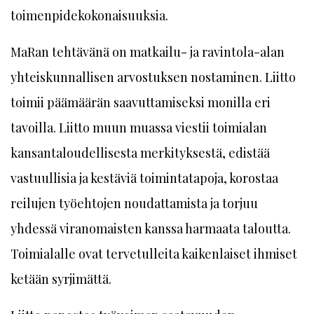
toimenpidekokonaisuuksia.
MaRan tehtävänä on matkailu- ja ravintola-alan
yhteiskunnallisen arvostuksen nostaminen. Liitto
toimii päämäärän saavuttamiseksi monilla eri
tavoilla. Liitto muun muassa viestii toimialan
kansantaloudellisesta merkityksestä, edistää
vastuullisia ja kestäviä toimintatapoja, korostaa
reilujen työehtojen noudattamista ja torjuu
yhdessä viranomaisten kanssa harmaata taloutta.
Toimialalle ovat tervetulleita kaikenlaiset ihmiset
ketään syrjimättä.