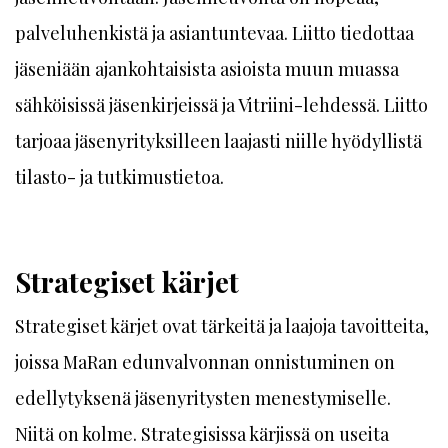
palveluhenkistä ja asiantuntevaa. Liitto tiedottaa
jäseniään ajankohtaisista asioista muun muassa
sähköisissä jäsenkirjeissä ja Vitriini-lehdessä. Liitto
tarjoaa jäsenyrityksilleen laajasti niille hyödyllistä
tilasto- ja tutkimustietoa.
Strategiset kärjet
Strategiset kärjet ovat tärkeitä ja laajoja tavoitteita,
joissa MaRan edunvalvonnan onnistuminen on
edellytyksenä jäsenyritysten menestymiselle.
Niitä on kolme. Strategisissa kärjissä on useita