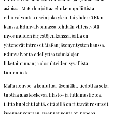
asioissa. MaRa harjoittaa elinkeinopoliittista
edunvalvontaa usein joko yksin tai yhdessä EK:n
kanssa. Edunvalvonnassa tehdään yhteistyötä
myös muiden järjestöjen kanssa, joilla on
yhtenevät intressit MaRan jäsenyritysten kanssa.
Edunvalvonta edellyttää toimialojen
liiketoiminnan ja olosuhteiden syvällistä
tuntemusta.
MaRa neuvoo ja kouluttaa jäseniään, tiedottaa sekä
tuottaa alaa koskevaa tilasto- ja tutkimustietoa.
Liitto huolehtii siitä, että sillä on riittävät resurssit
jäsenneuvontaan. Jäsenneuvonta on nopeaa,