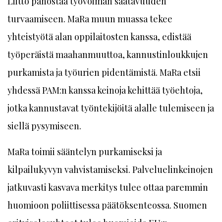
Liitto panostaa työvoiman saatavuuden
turvaamiseen. MaRa muun muassa tekee
yhteistyötä alan oppilaitosten kanssa, edistää
työperäistä maahanmuuttoa, kannustinloukkujen
purkamista ja työurien pidentämistä. MaRa etsii
yhdessä PAM:n kanssa keinoja kehittää työehtoja,
jotka kannustavat työntekijöitä alalle tulemiseen ja
siellä pysymiseen.
MaRa toimii sääntelyn purkamiseksi ja
kilpailukyvyn vahvistamiseksi. Palveluelinkeinojen
jatkuvasti kasvava merkitys tulee ottaa paremmin
huomioon poliittisessa päätöksenteossa. Suomen