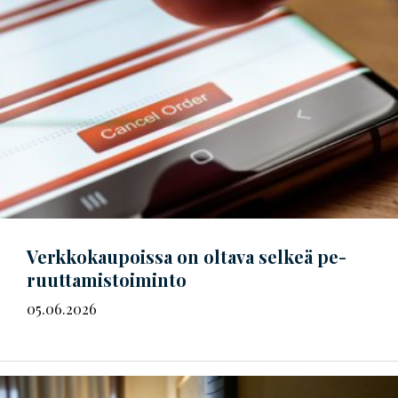
Verkkokaupoissa on oltava selkeä
pe­
ruut­ta­mis­toi­min­to
05.06.2026