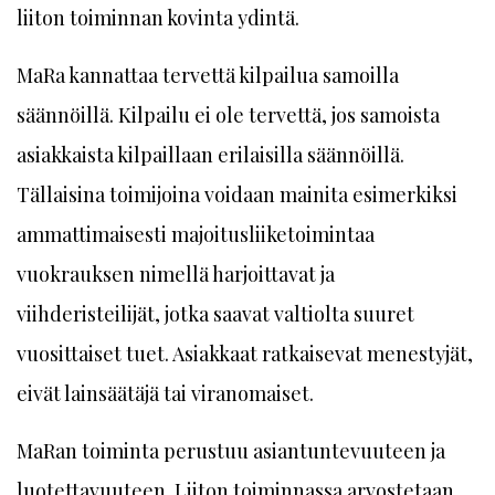
liiton toiminnan kovinta ydintä.
MaRa kannattaa tervettä kilpailua samoilla
säännöillä. Kilpailu ei ole tervettä, jos samoista
asiakkaista kilpaillaan erilaisilla säännöillä.
Tällaisina toimijoina voidaan mainita esimerkiksi
ammattimaisesti majoitusliiketoimintaa
vuokrauksen nimellä harjoittavat ja
viihderisteilijät, jotka saavat valtiolta suuret
vuosittaiset tuet. Asiakkaat ratkaisevat menestyjät,
eivät lainsäätäjä tai viranomaiset.
MaRan toiminta perustuu asiantuntevuuteen ja
luotettavuuteen. Liiton toiminnassa arvostetaan