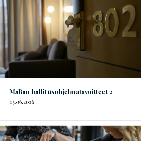
MaRan
hal­li­tus­oh­jel­ma­ta­voit­teet
2
05.06.2026