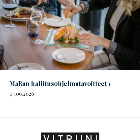
MaRan
hal­li­tus­oh­jel­ma­ta­voit­teet
1
05.06.2026