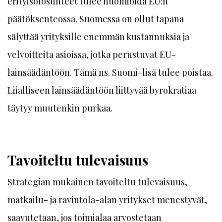
erityisolosuhteet tulee huomioida EU:n
päätöksenteossa. Suomessa on ollut tapana
sälyttää yrityksille enemmän kustannuksia ja
velvoitteita asioissa, jotka perustuvat EU-
lainsäädäntöön. Tämä ns. Suomi-lisä tulee poistaa.
Liialliseen lainsäädäntöön liittyvää byrokratiaa
täytyy muutenkin purkaa.
Tavoiteltu tulevaisuus
Strategian mukainen tavoiteltu tulevaisuus,
matkailu- ja ravintola-alan yritykset menestyvät,
saavutetaan, jos toimialaa arvostetaan