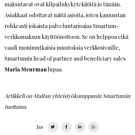
maksutavat ovat kilpailukykytekijöitä jo tänään.
Asiakkaat odottavat näitä asioita, joten kannustan
rohkeasti jokaista palveluntarjoa­jaa Smartum-
verkkomaksun käyttöönottoon. Se on helppoa eikä
vaadi monimutkaisia muutoksia verkkosivuille,
Smartumin head of partner and beneficiary sales
Maria Meurman
lupaa.
Artikkeli on MaRan yhteistyökumppanin Smartumin
tuottama.
Jaa