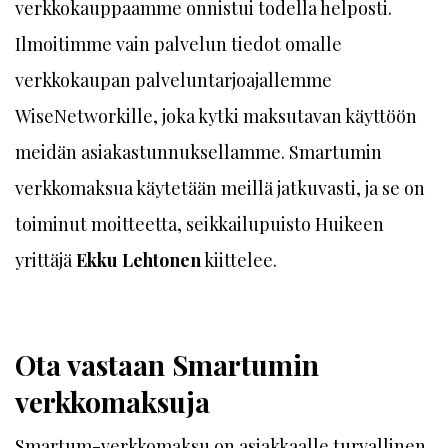
verkkokauppaamme onnistui todella helposti.
Ilmoitimme vain palvelun tiedot omalle
verkkokaupan palveluntarjoajallemme
WiseNetworkille, joka kytki maksutavan käyttöön
meidän asiakastunnuksellamme. Smartumin
verkkomaksua käytetään meillä jatkuvasti, ja se on
toiminut moitteetta, seikkailupuisto Huikeen
yrittäjä
Ekku Lehtonen
kiittelee.
Ota vastaan Smartumin
verkkomaksuja
Smartum-verkkomaksu on asiakkaalle turvallinen