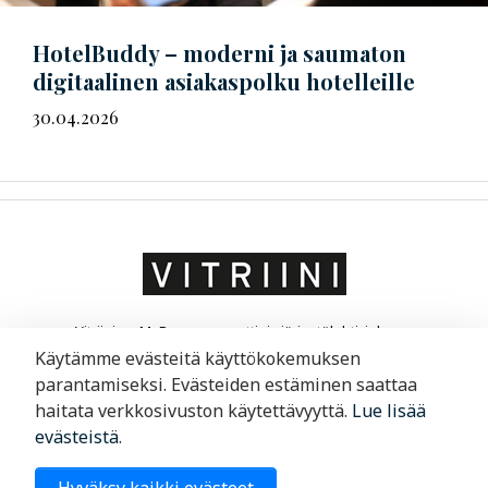
HotelBuddy – moderni ja saumaton
digitaalinen asiakaspolku hotelleille
30.04.2026
Vitriini on MaRa ry:n ammatti- ja järjestölehti, joka on
suunnattu matkailu- ja ravintola-alan yrittäjille ja
Käytämme evästeitä käyttökokemuksen
liikkeenjohdolle. Vitriini kertoo yrityksistä ja niiden
parantamiseksi. Evästeiden estäminen saattaa
toimintaympäristöstä.
haitata verkkosivuston käytettävyyttä.
Lue lisää
evästeistä
.
Merimiehenkatu 29, 00150 Helsinki