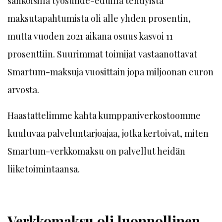
sähköisillä työsuhde-eduilla tehdyistä
maksutapahtumista oli alle yhden prosentin,
mutta vuoden 2021 aikana osuus kasvoi 11
prosenttiin. Suurimmat toimijat vastaanottavat
Smartum-maksuja vuosittain jopa miljoonan euron
arvosta.
Haastattelimme kahta kumppaniverkostoomme
kuuluvaa palveluntarjoajaa, jotka kertoivat, miten
Smartum-verkkomaksu on palvellut heidän
liiketoimintaansa.
Verkkomaksu oli luonnollinen