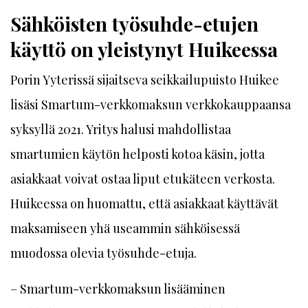
Sähköisten työsuhde-etujen
käyttö on yleistynyt Huikeessa
Porin Yyterissä sijaitseva seikkailupuisto Huikee
lisäsi Smartum-verkkomaksun verkkokauppaansa
syksyllä 2021. Yritys halusi mahdollistaa
smartumien käytön helposti kotoa käsin, jotta
asiakkaat voivat ostaa liput etukäteen verkosta.
Huikeessa on huomattu, että asiakkaat käyttävät
maksamiseen yhä useammin sähköisessä
muodossa olevia työsuhde-etuja.
– Smartum-verkkomaksun lisääminen