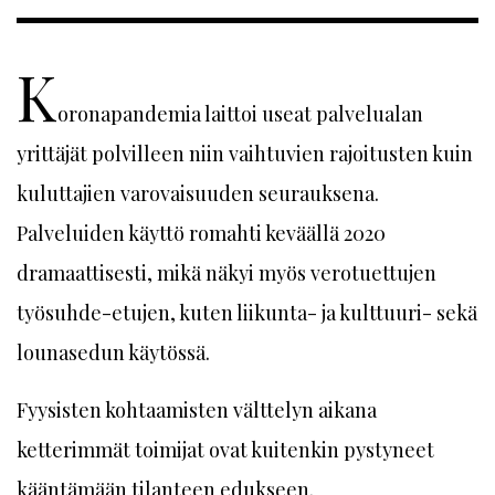
K
oronapandemia laittoi useat palvelualan
yrittäjät polvilleen niin vaihtuvien rajoitusten kuin
kuluttajien varovaisuuden seurauksena.
Palveluiden käyttö romahti keväällä 2020
dramaattisesti, mikä näkyi myös verotuettujen
työsuhde-etujen, kuten liikunta- ja kulttuuri- sekä
lounasedun käytössä.
Fyysisten kohtaamisten välttelyn aikana
ketterimmät toimijat ovat kuitenkin pystyneet
kääntämään tilanteen edukseen.