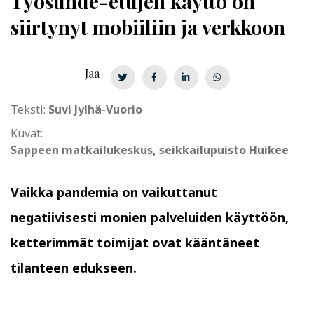
Työsuhde-etujen käyttö on
siirtynyt mobiiliin ja verkkoon
Jaa
Teksti:
Suvi Jylhä-Vuorio
Kuvat:
Sappeen matkailukeskus, seikkailupuisto Huikee
Vaikka pandemia on vaikuttanut
negatiivisesti monien palveluiden käyttöön,
ketterimmät toimijat ovat kääntäneet
tilanteen edukseen.