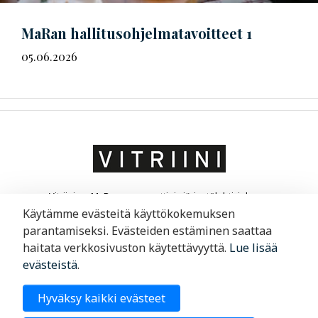
MaRan
hal­li­tus­oh­jel­ma­ta­voit­teet
1
05.06.2026
Vitriini on MaRa ry:n ammatti- ja järjestölehti, joka on
suunnattu matkailu- ja ravintola-alan yrittäjille ja
Käytämme evästeitä käyttökokemuksen
liikkeenjohdolle. Vitriini kertoo yrityksistä ja niiden
parantamiseksi. Evästeiden estäminen saattaa
toimintaympäristöstä.
haitata verkkosivuston käytettävyyttä.
Lue lisää
evästeistä
.
Merimiehenkatu 29, 00150 Helsinki
Hyväksy kaikki evästeet
09 6220 200