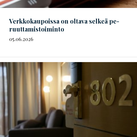
Verkkokaupoissa on oltava selkeä
pe­
ruut­ta­mis­toi­min­to
05.06.2026