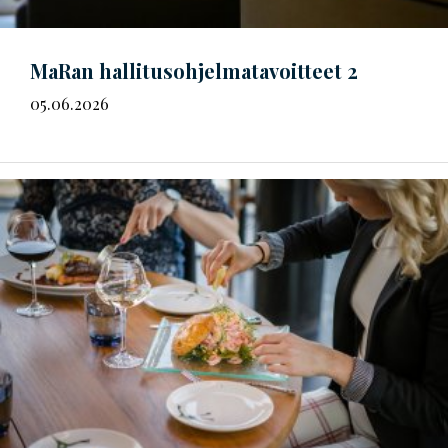
MaRan
hal­li­tus­oh­jel­ma­ta­voit­teet
2
05.06.2026