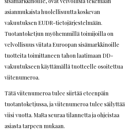
sisämarkkinoille, ovat velvollisia tekemään
asianmukaista huolellisuutta koskevan
vakuutuksen EUDR-tietojärjestelmään.
Tuotantoketjun myöhemmillä toimijoilla on
velvollisuus viitata Euroopan sisämarkkinoille
tuotteita toimittaneen tahon laatimaan DD-
vakuutukseen käyttämällä tuotteelle osoitettua
viitenumeroa.
Tätä viitenumeroa tulee siirtää eteenpäin
tuotantoketjussa, ja viitenumeroa tulee säilyttää
viisi vuotta. MaRa seuraa tilannetta ja ohjeistaa
asiasta tarpeen mukaan.