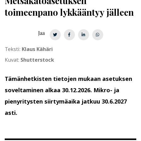
Met­sä­ka­toa­se­tuk­sen
toimeenpano lykkääntyy jälleen
Jaa
Teksti:
Klaus Kähäri
Kuvat:
Shutterstock
Tämänhetkisten tietojen mukaan asetuksen
soveltaminen alkaa 30.12.2026. Mikro- ja
pienyritysten siirtymäaika jatkuu 30.6.2027
asti.