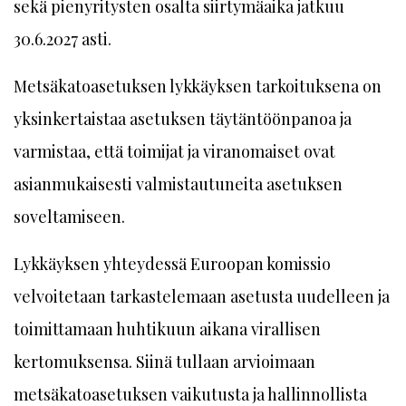
sekä pienyritysten osalta siirtymäaika jatkuu
30.6.2027 asti.
Metsäkatoasetuksen lykkäyksen tarkoituksena on
yksinkertaistaa asetuksen täytäntöönpanoa ja
varmistaa, että toimijat ja viranomaiset ovat
asianmukaisesti valmistautuneita asetuksen
soveltamiseen.
Lykkäyksen yhteydessä Euroopan komissio
velvoitetaan tarkastelemaan asetusta uudelleen ja
toimittamaan huhtikuun aikana virallisen
kertomuksensa. Siinä tullaan arvioimaan
metsäkatoasetuksen vaikutusta ja hallinnollista